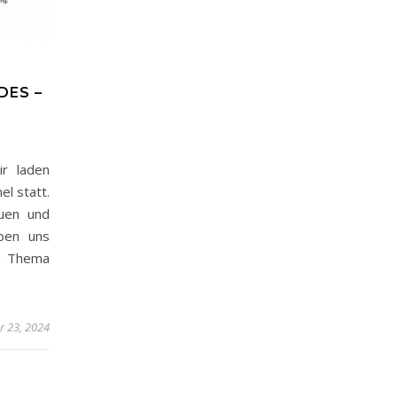
DES –
r laden
l statt.
auen und
aben uns
em Thema
 23, 2024