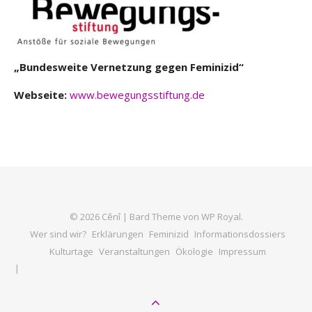
„Bundesweite Vernetzung gegen Feminizid“
Webseite:
www.bewegungsstiftung.de
© 2026 Cênî |
Bard Theme von
WP Royal
.
Wer sind wir?
Erklärungen
Feminizid
Informationsdossiers
Kulturtage
Veranstaltungen
Ökologie
Impressum